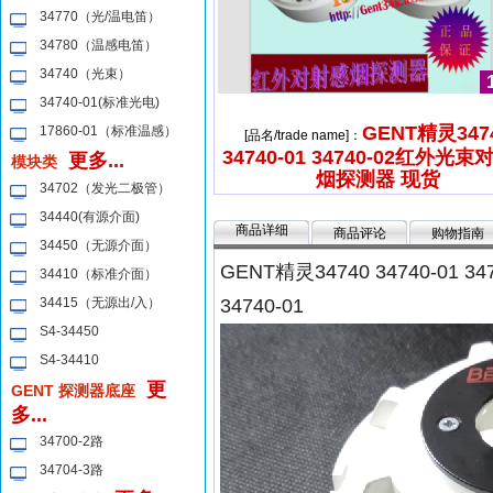
34770（光/温电笛）
34780（温感电笛）
34740（光束）
34740-01(标准光电)
GENT精灵347
17860-01（标准温感）
[品名/trade name]：
34740-01 34740-02红外光
更多...
模块类
烟探测器 现货
34702（发光二极管）
34440(有源介面)
商品详细
商品评论
购物指南
34450（无源介面）
GENT精灵34740 34740-0
34410（标准介面）
34415（无源出/入）
34740-01
S4-34450
S4-34410
更
GENT 探测器底座
多...
34700-2路
34704-3路