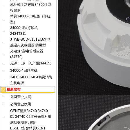
·
地址式手动破玻34800手动
报警器
精灵34000-C3电笛（传统
·
型）
34000消防打印机
·
2434T311
JTWB-BCD-5151EIS点型
·
感温火灾探测器 防爆型
光电烟/温/电笛感应器
·
(34770)
·
无源一出/一入介面(34415)
·
34000-4回路主机
3400 34000 3404精灵消防
·
主机电源
最新发布
·
公司营业执照
·
公司营业执照
GENT精灵34740 34740-
·
01 34740-02红外光束对射
感烟探测器 现货
ESSER安舍精灵GENT