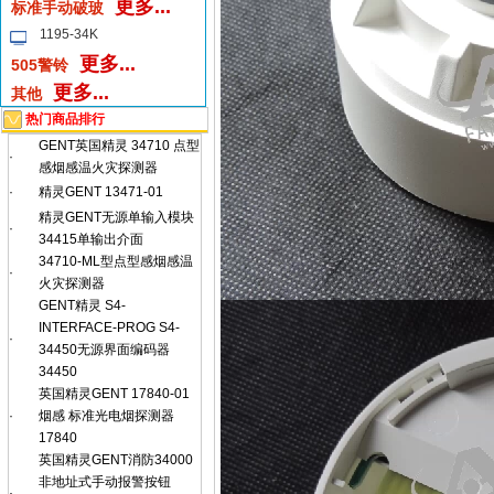
更多...
标准手动破玻
1195-34K
更多...
505警铃
更多...
其他
热门商品排行
GENT英国精灵 34710 点型
·
感烟感温火灾探测器
·
精灵GENT 13471-01
精灵GENT无源单输入模块
·
34415单输出介面
34710-ML型点型感烟感温
·
火灾探测器
GENT精灵 S4-
INTERFACE-PROG S4-
·
34450无源界面编码器
34450
英国精灵GENT 17840-01
·
烟感 标准光电烟探测器
17840
英国精灵GENT消防34000
非地址式手动报警按钮
·