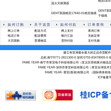
精灵GENT
温火灾探测器
GENT英
GENT英国精灵17640-01精灵烟感
子烟感
如何订购
关于送货
如何付款
订单查询
网上订单
配送方式
网上支付
查询订单
电话订单
配送费用
银行汇款
无效定单
大宗团购
普通物流
货到付款
支付失败
建立有亚洲最全最大的正品存货配件
总机:南宁0771-2821300-0 深圳:0755-83478005-0
FAME YEAR-南宁市誉宜电子科技有限公司（亚太区营销展示物流总
FAME YEAR-深圳市誉宜科技有限公司（誉宜全球技术
FAME YEAR- 譽宜(香港)有限公司 （国际商务联
ICP备案号