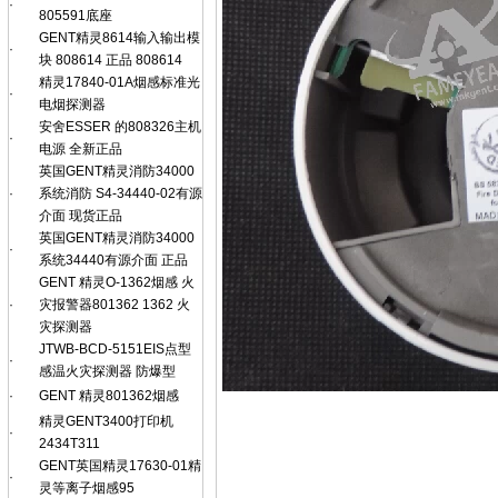
·
805591底座
GENT精灵8614输入输出模
·
块 808614 正品 808614
精灵17840-01A烟感标准光
·
电烟探测器
安舍ESSER 的808326主机
·
电源 全新正品
英国GENT精灵消防34000
·
系统消防 S4-34440-02有源
介面 现货正品
英国GENT精灵消防34000
·
系统34440有源介面 正品
GENT 精灵O-1362烟感 火
·
灾报警器801362 1362 火
灾探测器
JTWB-BCD-5151EIS点型
·
感温火灾探测器 防爆型
·
GENT 精灵801362烟感
精灵GENT3400打印机
·
2434T311
GENT英国精灵17630-01精
·
灵等离子烟感95