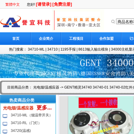
[请登录]
[免费注册]
繁體中文
您好!
首页
企业简介
工程项目
合作加盟
订
热门搜索：
34710-ML
|
34710
|
1195手报
|
8613输入输出模块
|
34000主机显示
目前商品分类：
光电烟/温感应器
-> GENT精灵34740 34740-01 34740-
热卖商品分类
更多...
光电烟/温感应器
34710-ML（烟温带开关）
34710-RL（门灯）
34720(温感)