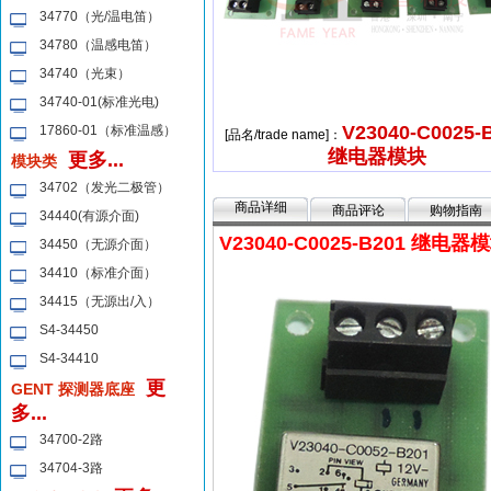
34770（光/温电笛）
34780（温感电笛）
34740（光束）
34740-01(标准光电)
V23040-C0025-
17860-01（标准温感）
[品名/trade name]：
继电器模块
更多...
模块类
34702（发光二极管）
商品详细
商品评论
购物指南
34440(有源介面)
V23040-C0025-B201 继电器
34450（无源介面）
34410（标准介面）
34415（无源出/入）
S4-34450
S4-34410
更
GENT 探测器底座
多...
34700-2路
34704-3路