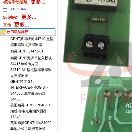
更多...
标准手动破玻
1195-34K
更多...
505警铃
更多...
其他
热门商品排行
GENT英国精灵 34710 点型
·
感烟感温火灾探测器
·
精灵GENT 13471-01
精灵GENT无源单输入模块
·
34415单输出介面
34710-ML型点型感烟感温
·
火灾探测器
GENT精灵 S4-
INTERFACE-PROG S4-
·
34450无源界面编码器
34450
英国精灵GENT 17840-01
·
烟感 标准光电烟探测器
17840
英国精灵GENT消防34000
非地址式手动报警按钮
·