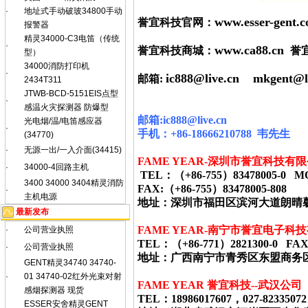
·
地址式手动破玻34800手动
www.esser-gent.
誉宜科技官网：
报警器
精灵34000-C3电笛（传统
·
www.ca88.cn
誉宜科技商城：
誉
型）
34000消防打印机
·
ic888@live.cn
mkgent@l
邮箱:
2434T311
JTWB-BCD-5151EIS点型
·
感温火灾探测器 防爆型
邮箱
:ic888@live.cn
光电烟/温/电笛感应器
·
手机：
+86-18666210788
韦
先生
(34770)
·
无源一出/一入介面(34415)
FAME YEAR-
深圳市誉宜科技有限
·
34000-4回路主机
TEL
：（
+86-755
）
83478005-0 M
3400 34000 3404精灵消防
FAX:
（
+86-755
）
83478005-808
·
主机电源
地址：深圳市福田区滨河大道朗晴
最新发布
FAME YEAR-
南宁市誉宜电子科技
·
公司营业执照
TEL
：（
+86-771
）
2821300-0 FAX
·
公司营业执照
地址：广西南宁市青秀区东盟商务
GENT精灵34740 34740-
·
01 34740-02红外光束对射
FAME YEAR 誉宜科技--武汉公司
感烟探测器 现货
TEL：18986017607，027-82335072
ESSER安舍精灵GENT