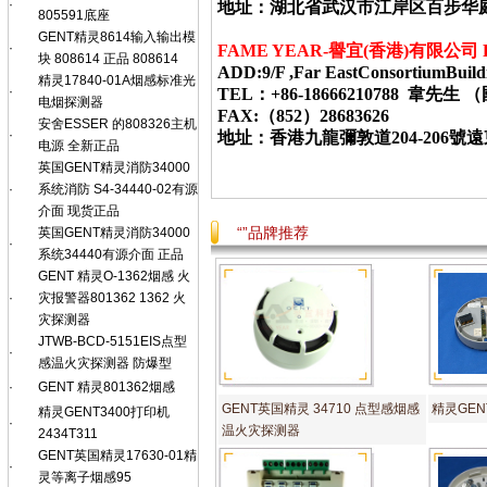
·
地址：湖北省武汉市江岸区百步华庭403栋
805591底座
GENT精灵8614输入输出模
·
FAME YEAR-
譽宜
(
香港
)
有限公司
块 808614 正品 808614
ADD:9/F ,Far EastConsortiumBuild
精灵17840-01A烟感标准光
·
TEL：+86-18666210788 韋
电烟探测器
FAX:（852）28683626
安舍ESSER 的808326主机
·
地址：香港九龍彌敦道
204-206
號遠
电源 全新正品
英国GENT精灵消防34000
·
系统消防 S4-34440-02有源
介面 现货正品
“”品牌推荐
英国GENT精灵消防34000
·
系统34440有源介面 正品
GENT 精灵O-1362烟感 火
·
灾报警器801362 1362 火
灾探测器
JTWB-BCD-5151EIS点型
·
感温火灾探测器 防爆型
·
GENT 精灵801362烟感
GENT英国精灵 34710 点型感烟感
精灵GENT
精灵GENT3400打印机
·
温火灾探测器
2434T311
GENT英国精灵17630-01精
·
灵等离子烟感95