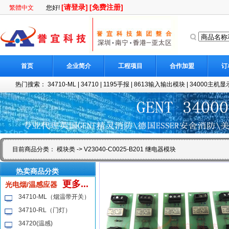
[请登录]
[免费注册]
繁體中文
您好!
首页
企业简介
工程项目
合作加盟
订
热门搜索：
34710-ML
|
34710
|
1195手报
|
8613输入输出模块
|
34000主机显示
目前商品分类：
模块类
-> V23040-C0025-B201 继电器模块
热卖商品分类
更多...
光电烟/温感应器
34710-ML（烟温带开关）
34710-RL（门灯）
34720(温感)