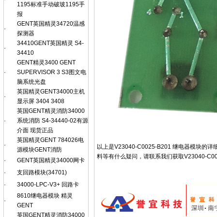
1195标准手动破玻1195手
报
GENT英国精灵34720温感
·
探测器
34410GENT英国精灵 S4-
·
34410
GENT精灵3400 GENT
·
SUPERVISOR 3 S3图文电
脑系统光盘
英国精灵GENT34000主机
·
显示屏 3404 3408
英国GENT精灵消防34000
·
系统消防 S4-34440-02有源
介面 现货正品
英国精灵GENT 784026电
·
以上是V23040-C0025-B201 继电器模
源模块GENT消防
料等有什么疑问，请联系我们获取V23040-C00
·
GENT英国精灵34000网卡
·
支回路模块(34701)
·
34000-LPC-V3+ 回路卡
8610继电器模块 精灵
·
GENT
英国GENT精灵消防34000