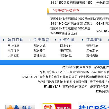
S4-34450无源界面编码器34450
光电烟探测
"模块类"分类推荐
英国GENT精灵消防34000系统消防
英国精灵G
S4-34440-02有源介面 现货正品
GENT消
英国GENT精灵消防34000系统
V23040
34440有源介面 正品
如何订购
关于送货
如何付款
订单查询
网上订单
配送方式
网上支付
查询订单
电话订单
配送费用
银行汇款
无效定单
大宗团购
普通物流
货到付款
支付失败
建立有亚洲最全最大的正品存货配件
总机:南宁0771-2821300-0 深圳:0755-83478005-0
FAME YEAR-南宁市誉宜电子科技有限公司（亚太区营销展示物流总
FAME YEAR-深圳市誉宜科技有限公司（誉宜全球技术
FAME YEAR- 譽宜(香港)有限公司 （国际商务联
ICP备案号